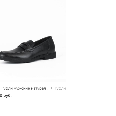
71881-1 Туфли мужские натуральная кожа черный Covani
/
Туфли
0 руб.