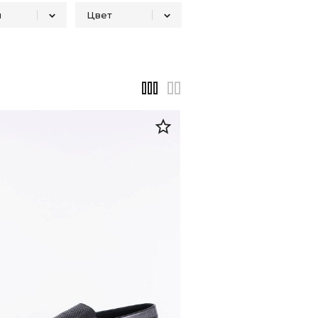
н
Цвет
Лето
Белый
5
4
2
Демисезон
Черный
2
3
5