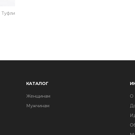
Туфли
КАТАЛОГ
И
Женщинам
О 
Мужчинам
До
И
О
М