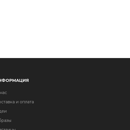
НФОРМАЦИЯ
нас
ставка и оплата
деи
бразы
агазины