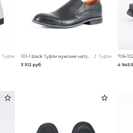
Туфли
101-1 black Туфли мужские натуральная кожа черный Shach
/
Туфли
3 512 руб.
4 945.