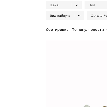
Цена
Пол
Вид каблука
Скидка, %
Мужск
От
До
Платформа
20
2
Сортировка:
По популярности
Венский
30
1
Стандартный низкий (до
40
2
4 см)