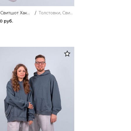
W0139 Свитшот Хаки 365
/
Толстовки, Свитшоты и Худи
0 руб.