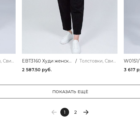
Толстовки, Свитшоты и Худи
EBT3160 Худи женский коричневый VERY NEAT
/
Толстовки, Свитшоты и Худи
2 587.50 руб.
3 617 р
ПОКАЗАТЬ ЕЩЁ
1
2