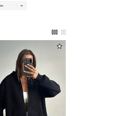
он
Демисезон
6
8
На любой сезон
4
5
3