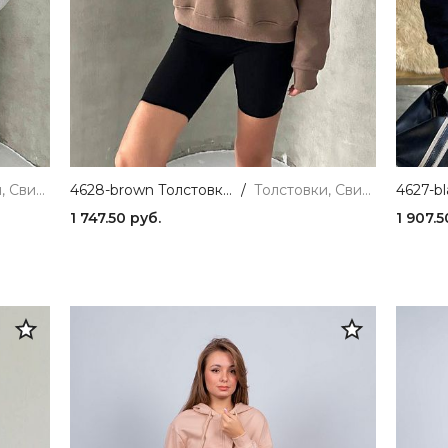
Толстовки, Свитшоты и Худи
4628-brown Толстовка женская коричневый Girl
/
Толстовки, Свитшоты и Худи
1 747.50 руб.
1 907.5