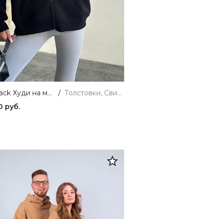
4627-black Худи на молнии женское черный Girl
/
Толстовки, Свитшоты и Худи
0 руб.