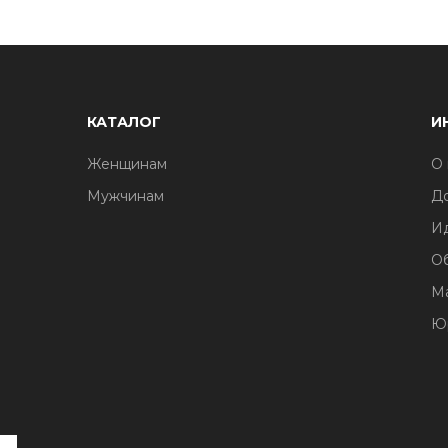
КАТАЛОГ
И
Женщинам
О 
Мужчинам
До
И
О
М
Ю