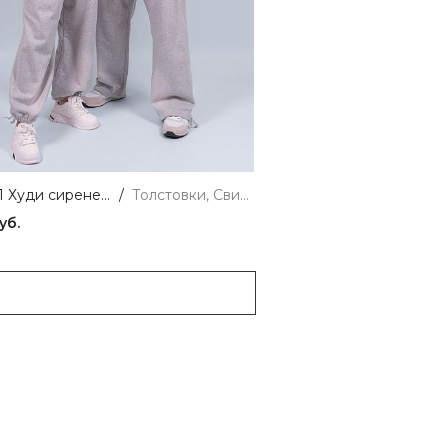
W0151/1 Худи сиреневый 365
/
Толстовки, Свитшоты и Худи
уб.