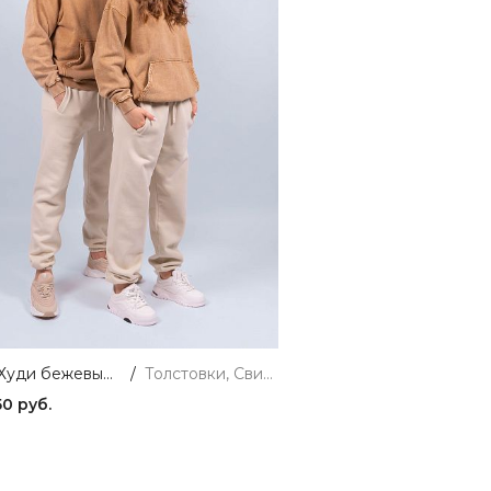
2660/1 Худи бежевый 365
/
Толстовки, Свитшоты и Худи
50 руб.