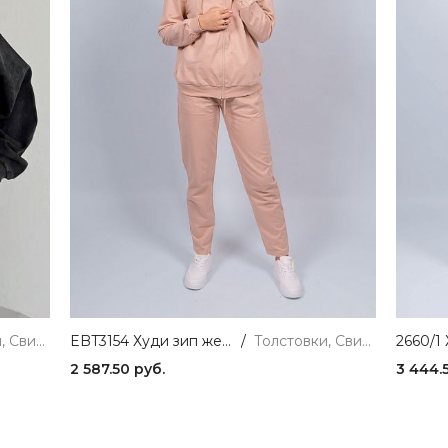
Толстовки, Свитшоты и Худи
EBT3154 Худи зип женский бежевый VERY NEAT
/
Толстовки, Свитшоты и Худи
2 587.50 руб.
3 444.