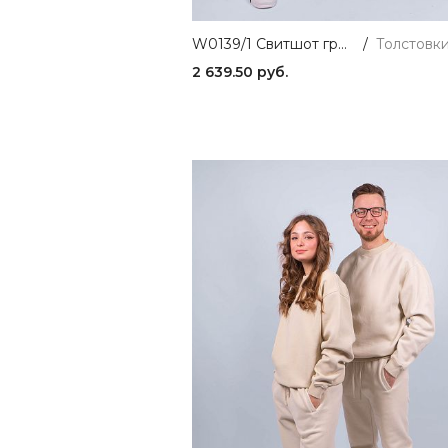
W0139/1 Свитшот графит 365
/
2 639.50 руб.