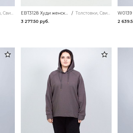
Толстовки, Свитшоты и Худи
EBT3128 Худи женский индиго VERY NEAT
/
Толстовки, Свитшоты и Худи
3 277.50 руб.
2 639.5