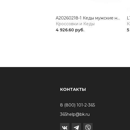
A20260218-1 Кеды мужские натуральная кожа черный 365
Кроссовки и Кеды
К
4 926.60 руб.
5
КОНТАКТЫ
8 (800) 101-2-365
365help@bk.ru