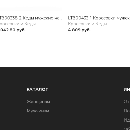
LT800338-2 Кеды мужские натуральная кожа черный 365
LT8004
россовки и Кеды
Кроссовки и Кеды
 042.80 руб.
4 809 руб.
КАТАЛОГ
И
Женщинам
О 
Мужчинам
До
Ид
Об