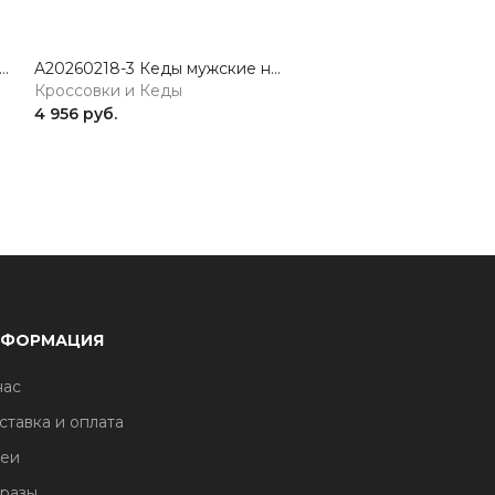
33-1 Кроссовки мужские натуральная кожа бел-черный 365
A20260218-3 Кеды мужские натуральная кожа молочный 365
Кроссовки и Кеды
Кроссовки и Кеды
4 956 руб.
2 443 руб.
НФОРМАЦИЯ
нас
ставка и оплата
еи
разы