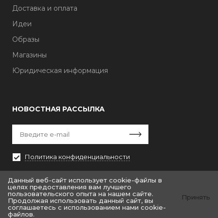
Доставка и оплата
Идеи
Образы
Магазины
Юридическая информация
НОВОСТНАЯ РАССЫЛКА
Политика конфиденциальности
Выберите рассылку
Первая кампания
Данный веб-сайт использует cookie-файлы в
целях предоставления вам лучшего
пользовательского опыта на нашем сайте.
Принять
Продолжая использовать данный сайт, вы
соглашаетесь с использованием нами cookie-
файлов.
© «Крайт: Одежда.Fashion»
© by «Крайт»